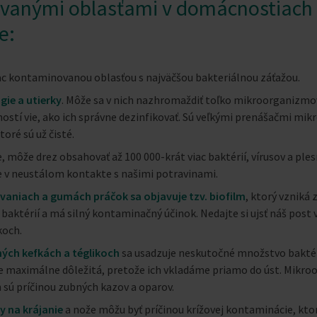
vanými oblasťami v domácnostiach
e:
iac kontaminovanou oblasťou s najväčšou bakteriálnou záťažou.
ie a utierky
. Môže sa v nich nazhromaždiť toľko mikroorganizmov
ostí vie, ako ich správne dezinfikovať. Sú veľkými prenášačmi mi
toré sú už čisté.
, môže drez obsahovať až 100 000-krát viac baktérií, vírusov a ple
e v neustálom kontakte s našimi potravinami.
vaniach a gumách práčok sa objavuje tzv. biofilm
, ktorý vzniká 
ktérií a má silný kontaminačný účinok. Nedajte si ujsť náš post 
koch.
ých kefkách a téglikoch
sa usadzuje neskutočné množstvo baktérií
 je maximálne dôležitá, pretože ich vkladáme priamo do úst. Mikr
 sú príčinou zubných kazov a oparov.
 na krájanie
a nože môžu byť príčinou krížovej kontaminácie, kt