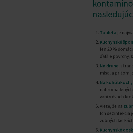
kontamino
nasledujúc
Toaleta
je najv
Kuchynské špong
len 20 % domácn
ďalšie povrchy, k
Na druhej
strane
misa, a pritom j
Na kohútikoch, 
nahromadených ba
vaní v dvoch kro
Viete, že na
zubn
Ich dezinfekcia
zubných kefkách
Kuchynské dosky