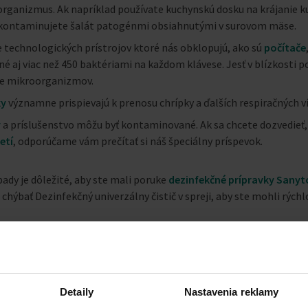
 organizmus. Ak napríklad používate kuchynskú dosku na krájanie 
, kontaminujete šalát patogénmi obsiahnutými v surovom mäse.
 technologických prístrojov ktoré nás obklopujú, ako sú
počítače
 aj viac než 450 baktériami na každom klávese. Jesť v blízkosti p
ie mikroorganizmov.
ky
významne prispievajú k prenosu chrípky a ďalších respiračných ví
y
a príslušenstvo môžu byť kontaminované. Ak sa chcete dozvedieť
etí
, odporúčame vám prečítať si náš špeciálny príspevok.
pady je dôležité, aby ste mali poruke
dezinfekčné prípravky Sany
hýbať Dezinfekčný univerzálny čistič v spreji, aby ste mohli rýchlo
sť je ľahké, ak viete, ktoré oblasti sú najviac kontaminované, aby
lesne, ktoré sa tu môžu vyskytovať.
Detaily
Nastavenia reklamy