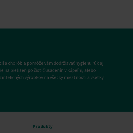
cií a chorôb a pomôže vám dodržiavať hygienu rúk aj
 na bielizeň po čistič usadenín v kúpeľni, alebo
zinfekčných výrobkov na všetky miestnosti a všetky
Produkty