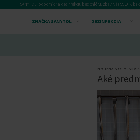
Skip
SANYTOL, odborník na dezinfekciu bez chlóru, zbaví vás 99,9 % baktér
to
content
ZNAČKA SANYTOL
DEZINFEKCIA
HYGIENA A OCHRANA 
Aké predm