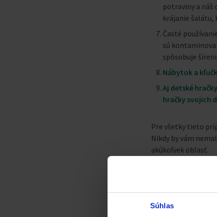
potraviny a náš
krájanie šalátu
Časté používanie
sú kontaminované
spôsobuje šíren
Nábytok a kľuč
Aj detské hračk
hračky svojich d
Pre všetky tieto prí
Nikdy by vám nemal c
akúkoľvek oblasť.
Dezinfikovať domácno
baktérie, vírusy a p
Súhlas