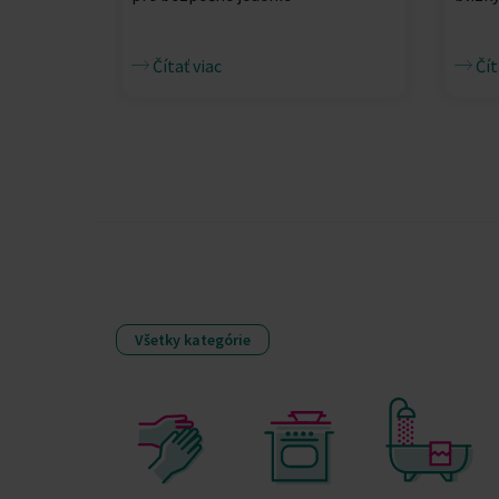
Čítať viac
Čít
Všetky kategórie