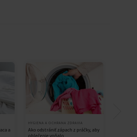
HYGIENA A OCHRANA ZDRAVIA
HYGIENA A
aca a
Ako odstrániť zápach z práčky, aby
[PRÍRUČKA
oblečenie voňalo
dezinfik