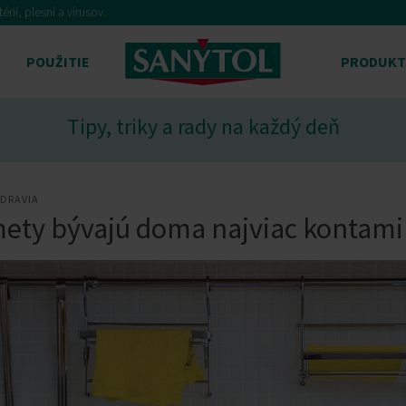
ií, plesní a vírusov.
POUŽITIE
PRODUKT
Tipy, triky a rady na každý deň
ZDRAVIA
ety bývajú doma najviac kontam