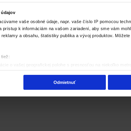
Produkty, ktoré by vás mohli zaujíma
 údajov
cúvame vaše osobné údaje, napr. vaše číslo IP pomocou techno
 a prístup k informáciám na vašom zariadení, aby sme vám mohl
reklamy a obsahu, štatistiky publika a vývoj produktov. Môžete s
tiež:
cie o vašej geografickej polohe s presnosťou na niekoľko metr
riadenie aktívnym skenovaním konkrétnych charakteristík (odtla
a spracúvajú vaše osobné údaje, nájdete v časti s
vašimi nasta
Odmietnuť
olať cez Vyhlásenie o používaní súborov cookie.
eklám, poskytovanie funkcií sociálnych médií a analýzu návšte
o používate naše webové stránky, poskytujeme aj našim partner
to partneri môžu príslušné informácie skombinovať s ďalšími údaj
ď ste používali ich služby.