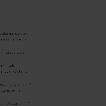
 ako na toalete a
kroorganizmov na
sní než toaletná
z rôznych
venovaný čisteniu
, vírusov a plesní?
oorganizmy na
orá môže zasiahnuť