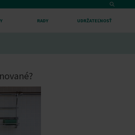
Search
Y
RADY
UDRŽATEĽNOSŤ
inované?