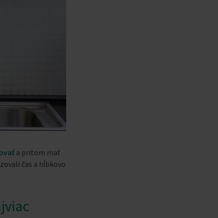
kovať
a pritom mať
izovali čas a hĺbkovo
jviac