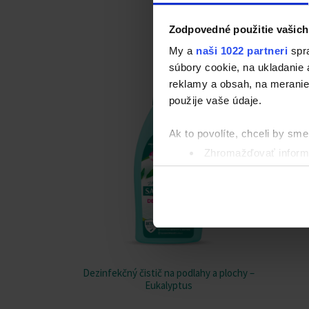
Zodpovedné použitie vašich
My a
naši 1022 partneri
spra
súbory cookie, na ukladanie
reklamy a obsah, na meranie 
použije vaše údaje.
Ak to povolíte, chceli by sme 
Zhromažďovať informá
Identifikovať vaše za
Viac informácií o tom, ako s
kedykoľvek zmeniť alebo odv
Na prispôsobenie obsahu a r
cookie. Informácie o tom, ak
médií, inzercie a analýzy. Tí
Dezinfekčný čistič na podlahy a plochy –
Eukalyptus
alebo ktoré od vás získali, ke