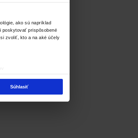
ť
lógie, ako sú napríklad
i poskytovať prispôsobené
i zvoliť, kto a na aké účely
ov
čky prstov).
veniami
. Súhlas môžete
Súhlasiť
vnosti používame súbory
om v oblasti sociálnych
mi, ktoré ste im poskytli