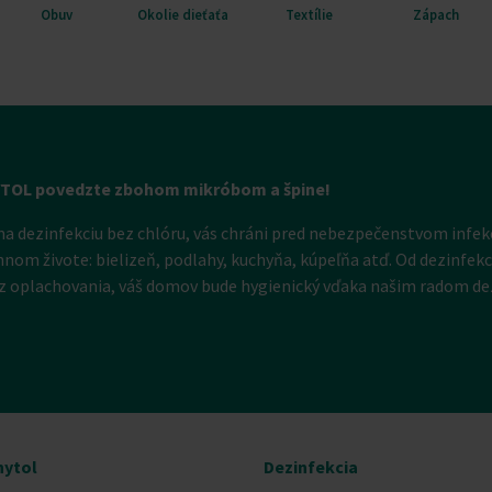
Obuv
Okolie dieťaťa
Textílie
Zápach
YTOL povedzte zbohom mikróbom a špine!
na dezinfekciu bez chlóru, vás chráni pred nebezpečenstvom infek
om živote: bielizeň, podlahy, kuchyňa, kúpeľňa atď. Od dezinfekcie
z oplachovania, váš domov bude hygienický vďaka našim radom de
nytol
Dezinfekcia