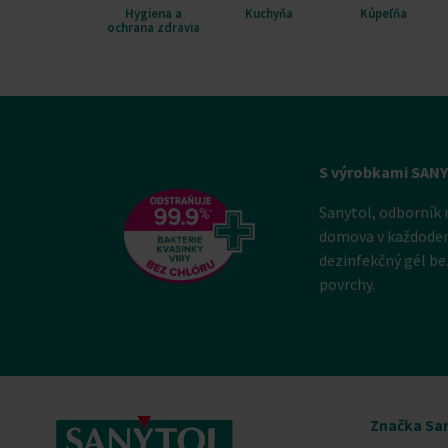
Hygiena a
Kuchyňa
Kúpeľňa
ochrana zdravia
S výrobkami SAN
Sanytol, odborník 
domova v každodenn
dezinfekčný gél be
povrchy.
Značka Sa