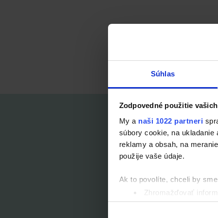
Súhlas
Zodpovedné použitie vašich
My a
naši 1022 partneri
spra
súbory cookie, na ukladanie
reklamy a obsah, na meranie 
Výrobky SANYTOL 
použije vaše údaje.
Ak to povolíte, chceli by sme 
Zhromažďovať informá
Identifikovať vaše za
Viac informácií o tom, ako s