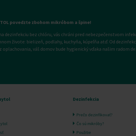
YTOL povedzte zbohom mikróbom a špine!
na dezinfekciu bez chlóru, vás chráni pred nebezpečenstvom infek
om živote: bielizeň, podlahy, kuchyňa, kúpeľňa atď. Od dezinfekcie
z oplachovania, váš domov bude hygienický vďaka našim radom de
nytol
Dezinfekcia
Prečo dezinfikovať?
ytol
Čo sú mikróby?
sť
Použitie