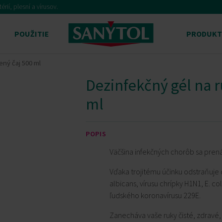
ií, plesní a vírusov.
POUŽITIE
PRODUKT
ený čaj 500 ml
Dezinfekčný gél na r
ml
POPIS
Väčšina infekčných chorôb sa prená
Vďaka trojitému účinku odstraňuje 
albicans, vírusu chrípky H1N1, E. co
ľudského koronavírusu 229E.
Zanecháva vaše ruky čisté, zdravé