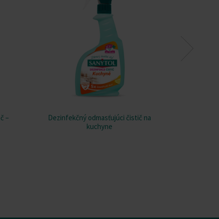
č –
Dezinfekčný odmasťujúci čistič na
Dezinfekcia
kuchyne
rastlinného 