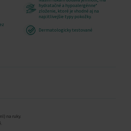
hydratačné a hypoalergénne*
zloženie, ktoré je vhodné aj na
najcitlivejšie typy pokožky.
ez
Dermatologicky testované
l) na ruky.
é.