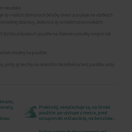
r neustále.
 aj v našich domovoch (kľučky dvier) a zvyšuje na všetkých
hromadnej dopravy, dokonca aj na našich pracoviskách.
V týchto prípadoch použite na čistenie pokožky svojich rúk
koľvek vhodný na použitie.
, prsty aj nechty na okamžitú dezinfekciu bez použitia vody
bicans,
monely,
Praktický, neoplachuje sa, na široké
použitie: po výstupe z metra, pred
írusu
vstupom do reštaurácie, na benzínke...
Našim rukám dodáva jemnosť, má