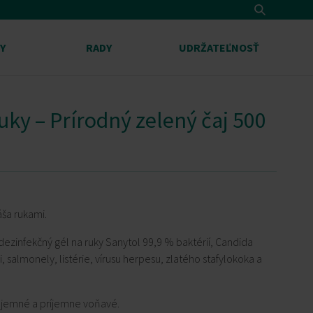
Search
Y
RADY
UDRŽATEĽNOSŤ
uky – Prírodný zelený čaj 500
ša rukami.
dezinfekčný gél na ruky Sanytol 99,9 % baktérií, Candida
li, salmonely, listérie, vírusu herpesu, zlatého stafylokoka a
, jemné a príjemne voňavé.