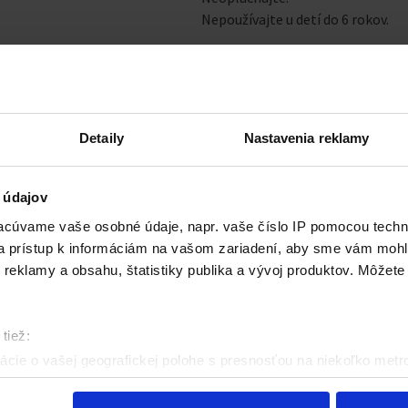
Nepoužívajte u detí do 6 rokov.
Biocídny prípravok používajte bez
informácie o výrobku.
Detaily
Nastavenia reklamy
 údajov
cúvame vaše osobné údaje, napr. vaše číslo IP pomocou techno
Tento produkt
účinne odstraňuje
 a prístup k informáciám na vašom zariadení, aby sme vám mohl
reklamy a obsahu, štatistiky publika a vývoj produktov. Môžete s
sa testujú v mikrobiologickom laboratóriu a spĺňajú AFNOR a e
antimikrobiálnu účinnosť. Zaručujú dokonalú hygienu a sú účinné na
tiež:
cie o vašej geografickej polohe s presnosťou na niekoľko metr
riadenie aktívnym skenovaním konkrétnych charakteristík (odtla
a spracúvajú vaše osobné údaje, nájdete v časti s
vašimi nasta