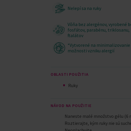
Nelepí sa na ruky
Vôňa bez alergénov, vyrobené b
fosfátov, parabénu, triklosanu,
ftalátov
*Vytvorené na minimalizovanie
možnosti vzniku alergií
OBLASTI POUŽITIA
Ruky
NÁVOD NA POUŽITIE
Naneste malé množstvo gélu (6 m
Roztierajte, kým ruky nie sú such
Neoplachujte.