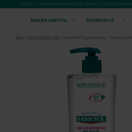
Skip
SANYTOL, odborník na dezinfekciu bez chlóru, zbaví vás 99,9 % baktér
to
content
ZNAČKA SANYTOL
DEZINFEKCIA
Ruky
/
Dezinfekčné gély
/ Dezinfekčný gél na ruky – Prírodný zel