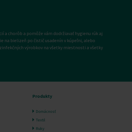
cií a chorôb a pomôže vám dodržiavať hygienu rúk aj
 na bielizeň po čistič usadenín v kúpeľni, alebo
zinfekčných výrobkov na všetky miestnosti a všetky
Produkty
Domácnosť
Textil
Ruky