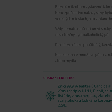
Ruky sú mikróbom vystavené takme
Nebezpečenstvo nákazy sa vyskytuje
verejných miestach, a to vrátane 
Vždy nemáte možnosť umyť si ruky. 
dezinfekčný hydroalkoholický gél.
Praktický a ľahko použiteľný, kedy
Naneste malé množstvo gélu na ruky
alebo mydla.
CHARAKTERISTIKA
Zničí 99,9 % baktérií, Candida al
vírusu chrípky H1N1, E. coli, sal
listérie, vírusu herpesu, zlatého
stafylokoka a ľudského koronav
229E.