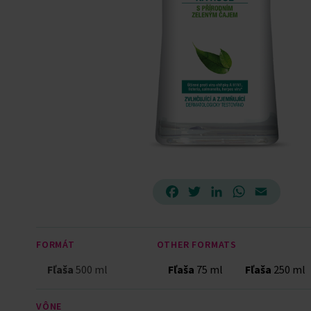
Facebook
Twitter
LinkedIn
WhatsApp
Email
FORMÁT
OTHER FORMATS
Fľaša
500 ml
Fľaša
75 ml
Fľaša
250 ml
VÔNE