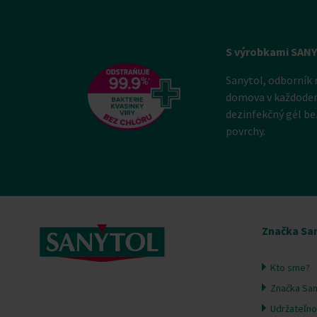
S výrobkami SAN
Sanytol, odborník 
domova v každodenn
dezinfekčný gél be
povrchy.
Značka Sa
Kto sme?
Značka San
Udržateľno