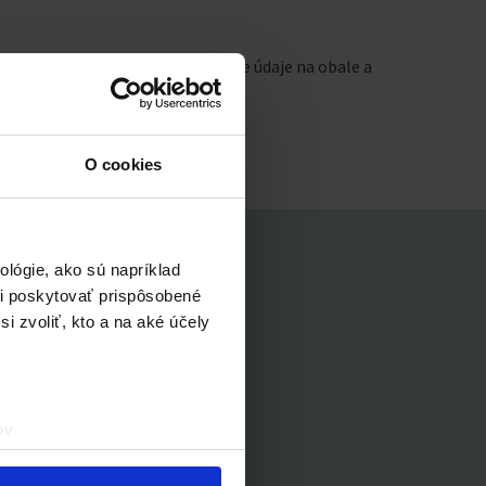
pečne. Pred použitím si prečítajte údaje na obale a
O cookies
lógie, ako sú napríklad
i poskytovať prispôsobené
i zvoliť, kto a na aké účely
urópske normy pre
:
ov
čky prstov).
veniami
. Súhlas môžete